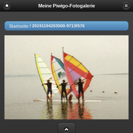
Meine Piwigo-Fotogalerie
Startseite
/
20191104203500-9713f576